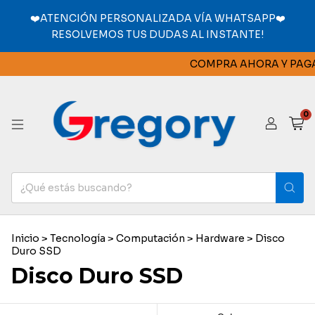
❤️ATENCIÓN PERSONALIZADA VÍA WHATSAPP❤️
RESOLVEMOS TUS DUDAS AL INSTANTE!
COMPRA AHORA Y PAGA 
0
Inicio
>
Tecnología
>
Computación
>
Hardware
>
Disco
Duro SSD
Disco Duro SSD