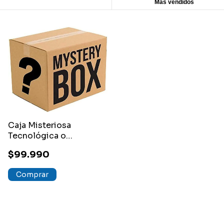
Más vendidos
Caja Misteriosa
Tecnológica o
Variedades de
$99.990
Productos nuevos
Comprar