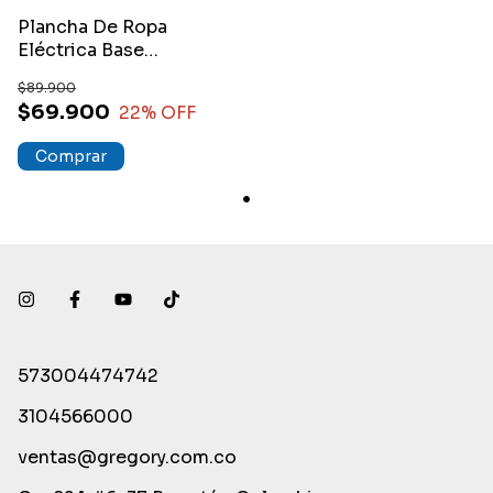
Plancha De Ropa
Eléctrica Base
Antiadherente Vapor
$89.900
$69.900
22
% OFF
573004474742
3104566000
ventas@gregory.com.co