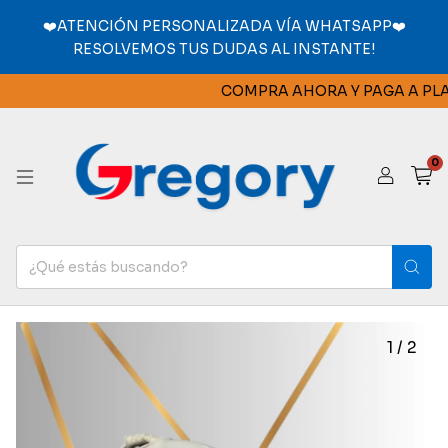
❤️ATENCIÓN PERSONALIZADA VÍA WHATSAPP❤️
RESOLVEMOS TUS DUDAS AL INSTANTE!
COMPRA AHORA Y PAGA A PLAZ
0
1
/
2