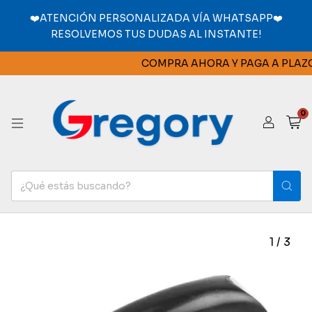
❤️ATENCIÓN PERSONALIZADA VÍA WHATSAPP❤️
RESOLVEMOS TUS DUDAS AL INSTANTE!
COMPRA AHORA Y PAGA A PLAZOS
0
1
/
3