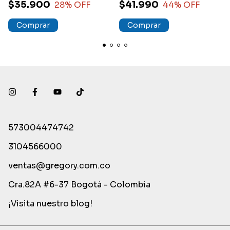
$35.900
$41.990
28
% OFF
44
% OFF
573004474742
3104566000
ventas@gregory.com.co
Cra.82A #6-37 Bogotá - Colombia
¡Visita nuestro blog!