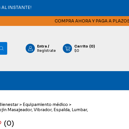
AL INSTANTE!
COMPRA AHORA Y PAGA A PLAZOS CON.
Entra
/
Carrito
(
0
)
Regístrate
$0
Bienestar
>
Equipamiento médico
>
jín Masajeador, Vibrador, Espalda, Lumbar,
(0)