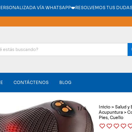
PERSONALIZADA VÍA WHATSAPP❤️RESOLVEMOS TUS DUDAS 
E
CONTÁCTENOS
BLOG
Inicio
>
Salud y 
1
/
4
Acupuntura
>
Co
Pies, Cuello