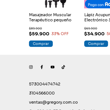
Masajeador Muscular
Lápiz Acupun
Terapéutico pequeño
Electrónico 3
De Masaje
$89.900
$69.900
$59.900
$34.900
33
% OFF
5
573004474742
3104566000
ventas@gregory.com.co