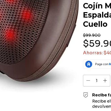
Cojín M
Espalda
Cuello
$99.900
$59.
Ahorras:
$4
Recibe f
Recibe e
devolvem