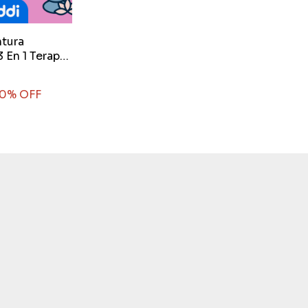
ntura
 En 1 Terapia
ecargable
0
% OFF