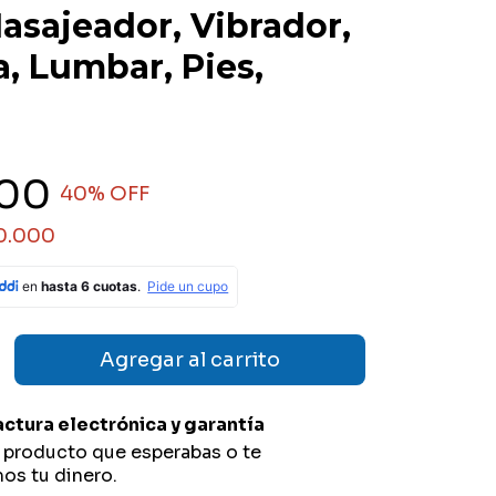
asajeador, Vibrador,
, Lumbar, Pies,
900
40
% OFF
0.000
actura electrónica y garantía
l producto que esperabas o te
os tu dinero.