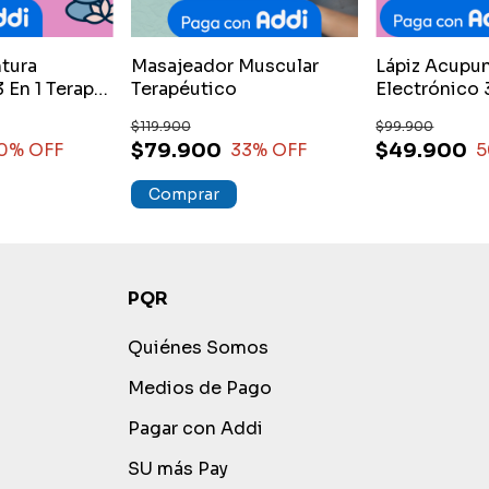
tura
Masajeador Muscular
Lápiz Acupu
 En 1 Terapia
Terapéutico
Electrónico 3
De Masaje R
$119.900
$99.900
$79.900
$49.900
0
% OFF
33
% OFF
5
PQR
Quiénes Somos
Medios de Pago
Pagar con Addi
SU más Pay