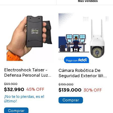
Más vendidos
Electroshock Taiser -
Cámara Robótica De
Defensa Personal Luz
Seguridad Exterior Wifi
Led Recargable
Resistente Al Agua
$59.900
$199.000
$32.990
45
% OFF
$139.000
30
% OFF
¡No te lo pierdas, es el
último!