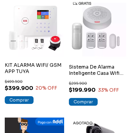
GRATIS
KIT ALARMA WIFI/ GSM
Sistema De Alarma
APP TUYA
Inteligente Casa Wifi
Control App Tuya
$499.900
$299.900
$399.900
20
% OFF
$199.990
33
% OFF
AGOTADO