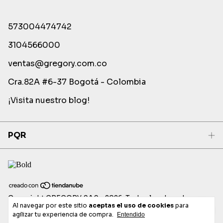
573004474742
3104566000
ventas@gregory.com.co
Cra.82A #6-37 Bogotá - Colombia
¡Visita nuestro blog!
PQR
Copyright GREGORY SAS - 2026. Todos los derechos
Al navegar por este sitio
aceptas el uso de cookies
para
reservados.
agilizar tu experiencia de compra.
Entendido