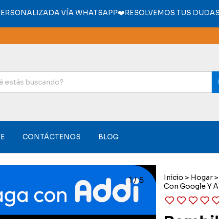
PERSONALIZADA VÍA WHATSAPP❤️RESOLVEMOS TUS DUDAS 
E
CONTÁCTENOS
BLOG
Inicio
>
Hogar
>
1
/
5
Con Google Y A