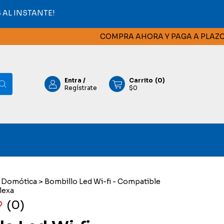
AL INSTANTE!
COMPRA AHORA Y PAGA A PLAZOS C
Entra
/
Carrito
(
0
)
Regístrate
$0
Domótica
>
Bombillo Led Wi-fi - Compatible
lexa
(0)