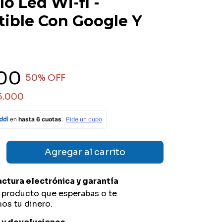
o Led Wi-fi -
ible Con Google Y
00
50
% OFF
5.000
actura electrónica y garantía
l producto que esperabas o te
os tu dinero.