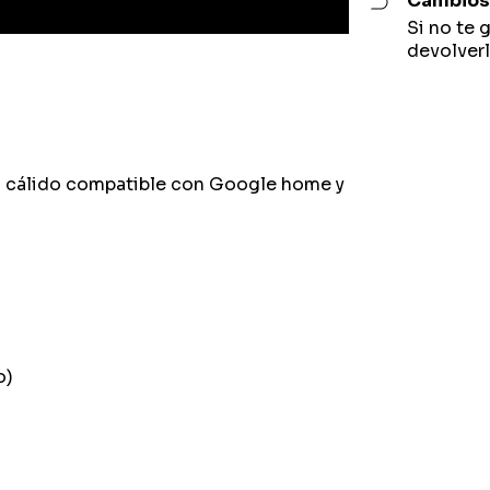
Cambios 
Si no te 
devolverl
 + cálido compatible con Google home y
o)