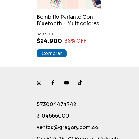
Bombillo Parlante Con
Bluetooth - Multicolores
$39.900
$24.900
38
% OFF
573004474742
3104566000
ventas@gregory.com.co
Cra.82A #6-37 Bogotá - Colombia