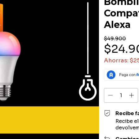
Bombill
Compat
Alexa
$49.900
$24.9
Ahorras:
$2
Recibe f
Recibe e
devolvem